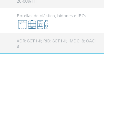
20-60% HF
Botellas de plástico, bidones e IBCs.
.
ADR: 8CT1-II; RID: 8CT1-II; IMDG: 8; OACI:
8