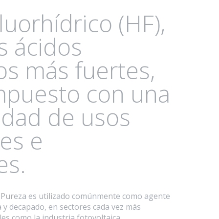
luorhídrico (HF),
s ácidos
os más fuertes,
mpuesto con una
edad de usos
es e
es.
ta Pureza es utilizado comúnmente como agente
 y decapado, en sectores cada vez más
es como la industria fotovoltaica,