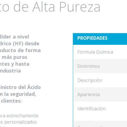
co de Alta Pureza
der a nivel
PROPIEDADES
ídrico (HF) desde
roducto de forma
Formula Química
z más puros
ntes y hasta
Sinónimos
industria
Descripción
inistro del Ácido
n la seguridad,
Apariencia
 clientes:
Identificación
bora estrechamente
os personalizados