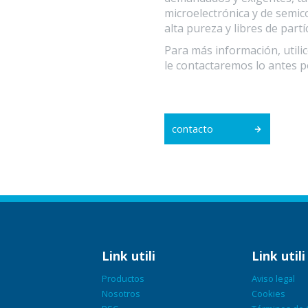
microelectrónica y de semic
alta pureza y libres de partí
Para más información, utilic
le contactaremos lo antes p
contacto
Link utili
Link utili
Productos
Aviso legal
Nosotros
Cookies