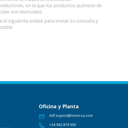
onductores, en la que los productos químicos de
culas son esenciales.
e el siguiente enlace para enviar su consulta y
osible.
Oficina y Planta
ddf.export@minersa.com
+34-942.879.900