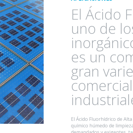
El Ácido F
uno de lo
inorgánic
es un co
gran vari
comercial
industrial
El Ácido Fluorhídrico de Al
químico húmedo de limpieza
demandados y exigentes, tal