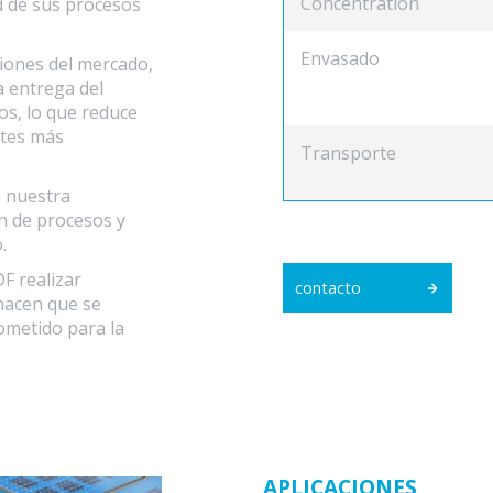
Concentration
d de sus procesos
Envasado
iones del mercado,
a entrega del
os, lo que reduce
stes más
Transporte
n nuestra
n de procesos y
.
F realizar
contacto
hacen que se
metido para la
APLICACIONES