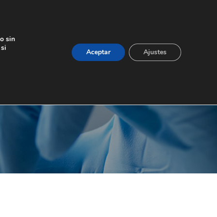
o sin
 si
Aceptar
Ajustes
IT